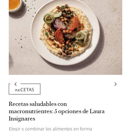
RECETAS
Recetas saludables con
L
macronutrientes: 5 opciones de Laura
p
Insignares
p
Elegir y combinar los alimentos en forma
S