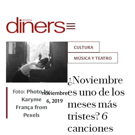
CULTURA
MÚSICA Y TEATRO
¿Noviembre
es uno de los
Foto:
Photo by
noviembre
Karyme
6, 2019
meses más
França from
tristes? 6
Pexels
canciones