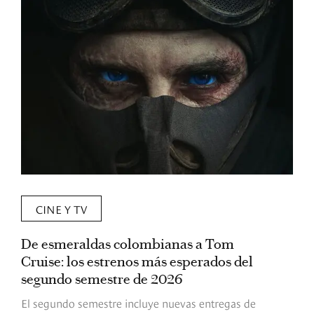
CINE Y TV
De esmeraldas colombianas a Tom
L
Cruise: los estrenos más esperados del
«
segundo semestre de 2026
p
El segundo semestre incluye nuevas entregas de
E