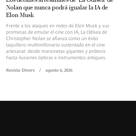
Nolan que nunca podrá igualar la IA de
Elon Musk
Frente a los ataques en redes de Elon Musk y sus
promesas de emular el cine con IA, La Odisea de
Christopher Nolan se afianza como un éxito
taquillero multimillonario sustentado en el cine
artesanal: desde marionetas gigantes y prótesis
hasta ilusiones ópticas e instrumentos antiguos.
Revista Diners
/
agosto 6, 2026