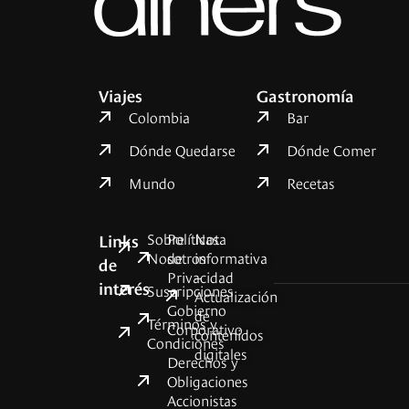
Viajes
Gastronomía
Colombia
Bar
Dónde Quedarse
Dónde Comer
Mundo
Recetas
Sobre
Políticas
Nota
Links
Nosotros
de
informativa
de
Privacidad
–
interés
Suscripciones
Actualización
Gobierno
de
Términos y
Corporativo
contenidos
Condiciones
digitales
Derechos y
Obligaciones
Accionistas