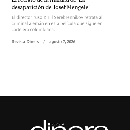
desaparición de Josef Mengele’
El director ruso Kirill Serebrennikov retrata al
criminal alemán en esta película que sigue en
cartelera colombiana.
Revista Diners
/
agosto 7, 2026