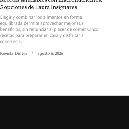
5 opciones de Laura Insignares
Elegir y combinar los alimentos en forma
equilibrada permite aprovechar mejor sus
beneficios, sin renunciar al placer de comer. Cinco
recetas para preparar en casa y disfrutar a
conciencia.
Revista Diners
/
agosto 6, 2026