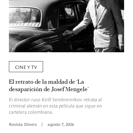
CINE Y TV
El retrato de la maldad de ‘La
L
desaparición de Josef Mengele’
d
d
El director ruso Kirill Serebrennikov retrata al
criminal alemán en esta película que sigue en
F
cartelera colombiana.
s
O
Revista Diners
/
agosto 7, 2026
é
c