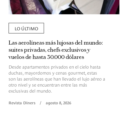
LO ÚLTIMO
Las aerolíneas más lujosas del mundo:
E
suites privadas, chefs exclusivos y
d
vuelos de hasta 30.000 dólares
E
c
Desde apartamentos privados en el cielo hasta
c
duchas, mayordomos y cenas gourmet, estas
son las aerolíneas que han llevado el lujo aéreo a
R
otro nivel y se encuentran entre las más
exclusivas del mundo.
Revista Diners
/
agosto 8, 2026