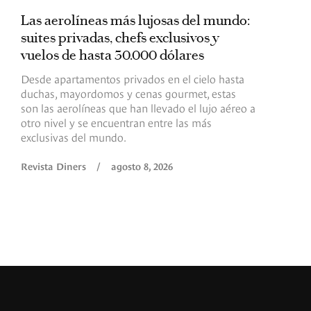
Las aerolíneas más lujosas del mundo:
E
suites privadas, chefs exclusivos y
d
vuelos de hasta 30.000 dólares
E
c
Desde apartamentos privados en el cielo hasta
c
duchas, mayordomos y cenas gourmet, estas
son las aerolíneas que han llevado el lujo aéreo a
R
otro nivel y se encuentran entre las más
exclusivas del mundo.
Revista Diners
/
agosto 8, 2026