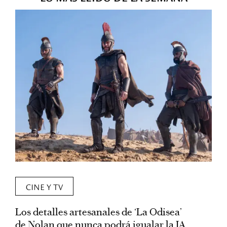
CINE Y TV
Los detalles artesanales de ‘La Odisea’
R
de Nolan que nunca podrá igualar la IA
m