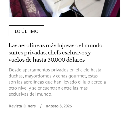
LO ÚLTIMO
Las aerolíneas más lujosas del mundo:
E
suites privadas, chefs exclusivos y
d
vuelos de hasta 30.000 dólares
E
c
Desde apartamentos privados en el cielo hasta
c
duchas, mayordomos y cenas gourmet, estas
son las aerolíneas que han llevado el lujo aéreo a
R
otro nivel y se encuentran entre las más
exclusivas del mundo.
Revista Diners
/
agosto 8, 2026