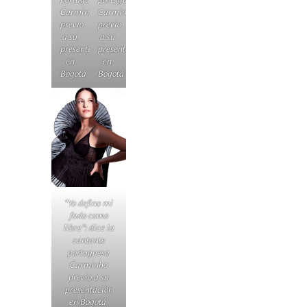
Carminho
Carminho
previo
previo
a su
a su
presentación
presentación
en
en
Bogotá
Bogotá
“Yo defino mi
fado como
libre”: dice la
cantante
portuguesa
Carminho
previo a su
presentación
en Bogotá