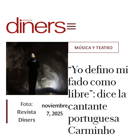
MÚSICA Y TEATRO
“Yo defino mi
fado como
libre”: dice la
Foto:
cantante
noviembre
Revista
7, 2025
portuguesa
Diners
Carminho