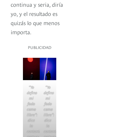
continua y seria, diría
yo, y el resultado es
quizás lo que menos
importa.
PUBLICIDAD
“Yo
“Yo
defino
defino
mi
mi
fado
fado
como
como
libre”:
libre”:
dice
dice
la
la
cantante
cantante
portuguesa
portuguesa