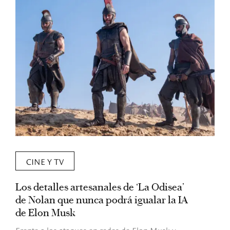
CINE Y TV
Los detalles artesanales de ‘La Odisea’
R
de Nolan que nunca podrá igualar la IA
m
de Elon Musk
I
Frente a los ataques en redes de Elon Musk y
E