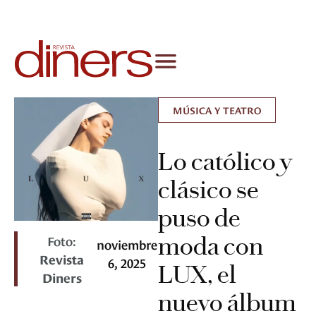
MÚSICA Y TEATRO
Lo católico y
clásico se
puso de
Foto:
moda con
noviembre
Revista
6, 2025
LUX, el
Diners
nuevo álbum