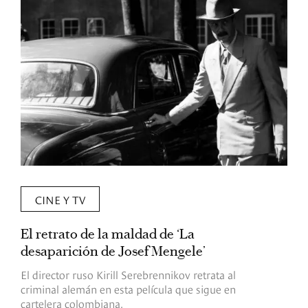
CINE Y TV
El retrato de la maldad de ‘La
L
desaparición de Josef Mengele’
d
d
El director ruso Kirill Serebrennikov retrata al
criminal alemán en esta película que sigue en
F
cartelera colombiana.
s