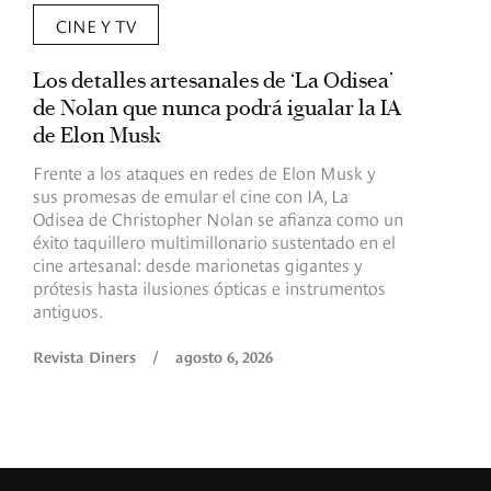
CINE Y TV
Los detalles artesanales de ‘La Odisea’
R
de Nolan que nunca podrá igualar la IA
m
de Elon Musk
I
Frente a los ataques en redes de Elon Musk y
E
sus promesas de emular el cine con IA, La
e
Odisea de Christopher Nolan se afianza como un
b
éxito taquillero multimillonario sustentado en el
C
cine artesanal: desde marionetas gigantes y
c
prótesis hasta ilusiones ópticas e instrumentos
antiguos.
R
Revista Diners
/
agosto 6, 2026