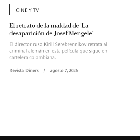
CINE Y TV
El retrato de la maldad de ‘La
L
desaparición de Josef Mengele’
d
d
El director ruso Kirill Serebrennikov retrata al
criminal alemán en esta película que sigue en
F
cartelera colombiana.
s
O
Revista Diners
/
agosto 7, 2026
é
c
p
a
R