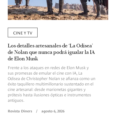
CINE Y TV
Los detalles artesanales de ‘La Odisea’
R
de Nolan que nunca podrá igualar la IA
m
de Elon Musk
I
Frente a los ataques en redes de Elon Musk y
E
sus promesas de emular el cine con IA, La
e
Odisea de Christopher Nolan se afianza como un
b
éxito taquillero multimillonario sustentado en el
C
cine artesanal: desde marionetas gigantes y
c
prótesis hasta ilusiones ópticas e instrumentos
antiguos.
R
Revista Diners
/
agosto 6, 2026