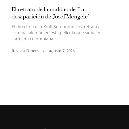
El retrato de la maldad de ‘La
desaparición de Josef Mengele’
El director ruso Kirill Serebrennikov retrata al
criminal alemán en esta película que sigue en
cartelera colombiana.
Revista Diners
/
agosto 7, 2026