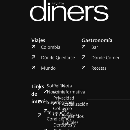
Viajes
Gastronomía
Colombia
Bar
Dónde Quedarse
Dónde Comer
Mundo
Recetas
Sobre
Políticas
Nota
Links
Nosotros
de
informativa
de
Privacidad
–
interés
Suscripciones
Actualización
Gobierno
de
Términos y
Corporativo
contenidos
Condiciones
digitales
Derechos y