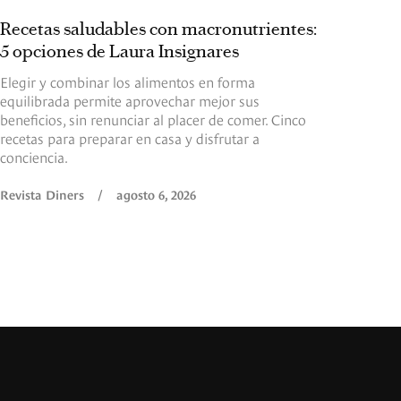
Recetas saludables con macronutrientes:
5 opciones de Laura Insignares
Elegir y combinar los alimentos en forma
equilibrada permite aprovechar mejor sus
beneficios, sin renunciar al placer de comer. Cinco
recetas para preparar en casa y disfrutar a
conciencia.
Revista Diners
/
agosto 6, 2026