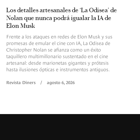
Los detalles artesanales de ‘La Odisea’ de
Nolan que nunca podrá igualar la IA de
Elon Musk
Frente a los ataques en redes de Elon Musk y sus
promesas de emular el cine con IA, La Odisea de
Christopher Nolan se afianza como un éxito
taquillero multimillonario sustentado en el cine
artesanal: desde marionetas gigantes y prótesis
hasta ilusiones ópticas e instrumentos antiguos.
Revista Diners
/
agosto 6, 2026