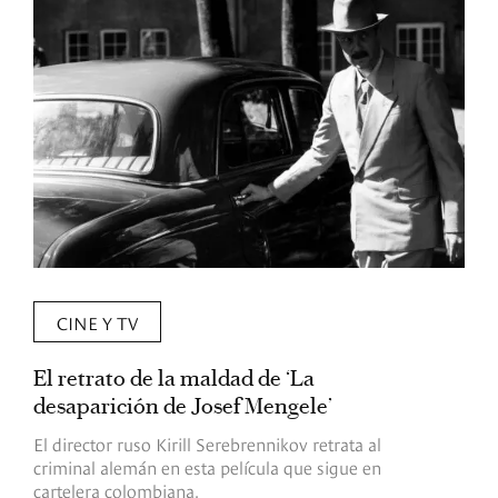
CINE Y TV
El retrato de la maldad de ‘La
L
desaparición de Josef Mengele’
d
d
El director ruso Kirill Serebrennikov retrata al
criminal alemán en esta película que sigue en
F
cartelera colombiana.
s