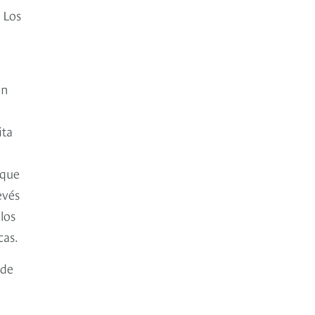
 Los
on
ita
 que
evés
los
cas.
sde