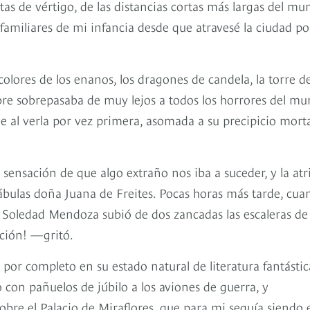
istas de vértigo, de las distancias cortas más largas del mu
 familiares de mi infancia desde que atravesé la ciudad po
colores de los enanos, los dragones de candela, la torre de
mbre sobrepasaba de muy lejos a todos los horrores del m
ue al verla por vez primera, asomada a su precipicio morta
sensación de que algo extraño nos iba a suceder, y la atr
ábulas doña Juana de Freites. Pocas horas más tarde, cua
 Soledad Mendoza subió de dos zancadas las escaleras de 
ación! —gritó.
 por completo en su estado natural de literatura fantástic
 con pañuelos de júbilo a los aviones de guerra, y
re el Palacio de Miraflores, que para mi seguía siendo e