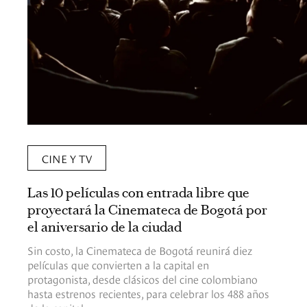
CINE Y TV
Las 10 películas con entrada libre que
proyectará la Cinemateca de Bogotá por
el aniversario de la ciudad
Sin costo, la Cinemateca de Bogotá reunirá diez
películas que convierten a la capital en
protagonista, desde clásicos del cine colombiano
hasta estrenos recientes, para celebrar los 488 años