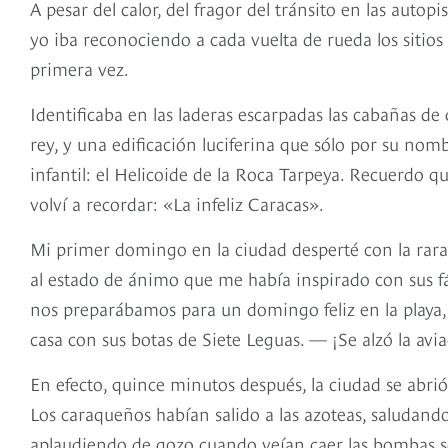
A pesar del calor, del fragor del tránsito en las autop
yo iba reconociendo a cada vuelta de rueda los sitios
primera vez.
Identificaba en las laderas escarpadas las cabañas de 
rey, y una edificación luciferina que sólo por su no
infantil: el Helicoide de la Roca Tarpeya. Recuerdo q
volví a recordar: «La infeliz Caracas».
Mi primer domingo en la ciudad desperté con la rara 
al estado de ánimo que me había inspirado con sus f
nos preparábamos para un domingo feliz en la playa,
casa con sus botas de Siete Leguas. — ¡Se alzó la avi
En efecto, quince minutos después, la ciudad se abrió
Los caraqueños habían salido a las azoteas, saludando
aplaudiendo de gozo cuando veían caer las bombas sob