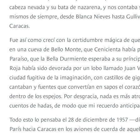
cabeza nevada y su bata de nazarena, y nos contaba si
mismos de siempre, desde Blanca Nieves hasta Gullive
Caracas.
Fue así como crecí con la certidumbre mágica de qu
en una cueva de Bello Monte, que Cenicienta había perd
Paraíso, que la Bella Durmiente esperaba a su prínci
Roja había sido devorada por un lobo llamado Juan Vi
ciudad fugitiva de la imaginación, con castillos de gi
cantaban y fuentes que convertían en sapos el coraz
dentro de los espejos. Por desgracia, nada es más atro
cuentos de hadas, de modo que mi recuerdo anticipado
Todo esto lo pensaba el 28 de diciembre de 1957 —d
París hacia Caracas en los aviones de cuerda de aque