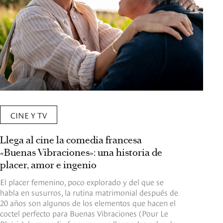
CINE Y TV
Llega al cine la comedia francesa
«Buenas Vibraciones»: una historia de
placer, amor e ingenio
El placer femenino, poco explorado y del que se
habla en susurros, la rutina matrimonial después de
20 años son algunos de los elementos que hacen el
coctel perfecto para Buenas Vibraciones (Pour Le