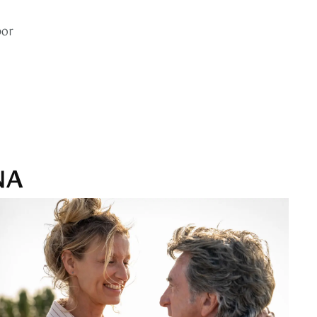
por
NA