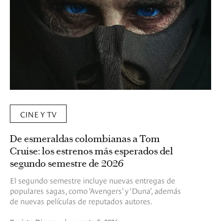
CINE Y TV
De esmeraldas colombianas a Tom
Cruise: los estrenos más esperados del
segundo semestre de 2026
El segundo semestre incluye nuevas entregas de
populares sagas, como ‘Avengers’ y ‘Duna’, además
de nuevas películas de reputados autores.