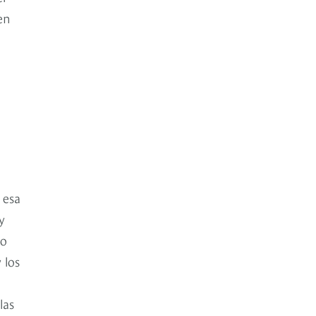
en
 esa
y
do
 los
las