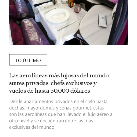
LO ÚLTIMO
Las aerolíneas más lujosas del mundo:
E
suites privadas, chefs exclusivos y
d
vuelos de hasta 30.000 dólares
E
c
Desde apartamentos privados en el cielo hasta
c
duchas, mayordomos y cenas gourmet, estas
son las aerolíneas que han llevado el lujo aéreo a
R
otro nivel y se encuentran entre las más
exclusivas del mundo.