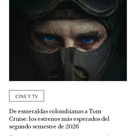
CINE Y TV
De esmeraldas colombianas a Tom
L
Cruise: los estrenos más esperados del
«
segundo semestre de 2026
p