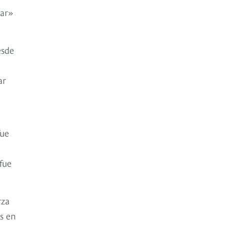
mar»
esde
ar
fue
 fue
rza
os en