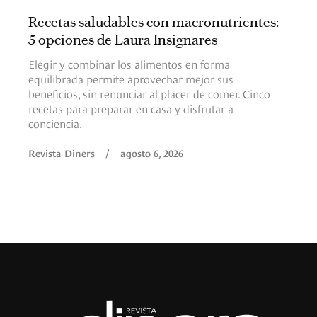
Recetas saludables con macronutrientes:
5 opciones de Laura Insignares
Elegir y combinar los alimentos en forma
equilibrada permite aprovechar mejor sus
beneficios, sin renunciar al placer de comer. Cinco
recetas para preparar en casa y disfrutar a
conciencia.
Revista Diners
/
agosto 6, 2026