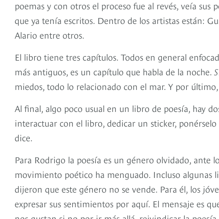
poemas y con otros el proceso fue al revés, veía sus 
que ya tenía escritos. Dentro de los artistas están: 
Alario entre otros.
El libro tiene tres capítulos. Todos en general enfo
más antiguos, es un capítulo que habla de la noche.
S
miedos, todo lo relacionado con el mar. Y por último
Al final, algo poco usual en un libro de poesía, hay d
interactuar con el libro, dedicar un sticker, ponérsel
dice.
Para Rodrigo la poesía es un género olvidado, ante lo
movimiento poético ha menguado. Incluso algunas libr
dijeron que este género no se vende. Para él, los jóve
expresar sus sentimientos por aquí. El mensaje es qu
nos gustan si no por ir más allá, reivindicar la poesía