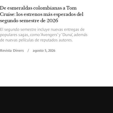
De esmeraldas colombianas a Tom
Cruise: los estrenos más esperados del
segundo semestre de 2026
El segundo semestre incluye nuevas entregas de
populares sagas, como ‘Avengers’ y ‘Duna’, además
de nuevas películas de reputados autores.
Revista Diners
/
agosto 5, 2026