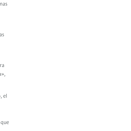
emas
as
ra
a»,
, el
a
 que