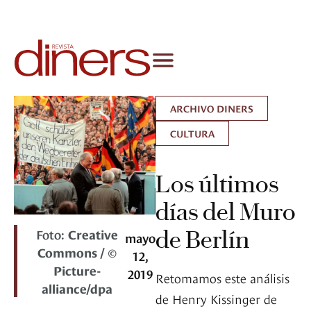
ARCHIVO DINERS
CULTURA
Los últimos
días del Muro
Foto:
Creative
de Berlín
mayo
Commons / ©
12,
Picture-
2019
Retomamos este análisis
alliance/dpa
de Henry Kissinger de