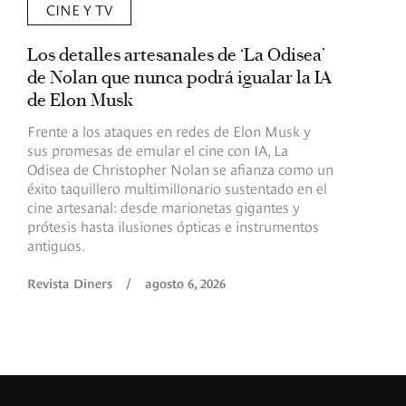
CINE Y TV
Los detalles artesanales de ‘La Odisea’
R
de Nolan que nunca podrá igualar la IA
m
de Elon Musk
I
Frente a los ataques en redes de Elon Musk y
E
sus promesas de emular el cine con IA, La
e
Odisea de Christopher Nolan se afianza como un
b
éxito taquillero multimillonario sustentado en el
C
cine artesanal: desde marionetas gigantes y
c
prótesis hasta ilusiones ópticas e instrumentos
antiguos.
R
Revista Diners
/
agosto 6, 2026