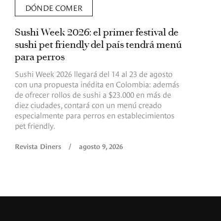
DÓNDE COMER
Sushi Week 2026: el primer festival de
L
sushi pet friendly del país tendrá menú
s
para perros
v
Sushi Week 2026 llegará del 14 al 23 de agosto
D
con una propuesta inédita en Colombia: además
d
de ofrecer rollos de sushi a $23.000 en más de
s
diez ciudades, contará con un menú creado
o
especialmente para perros en establecimientos
e
pet friendly.
R
Revista Diners
/
agosto 9, 2026