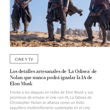
CINE Y TV
Los detalles artesanales de ‘La Odisea’ de
Nolan que nunca podrá igualar la IA de
Elon Musk
Frente a los ataques en redes de Elon Musk y sus
promesas de emular el cine con IA, La Odisea de
Christopher Nolan se afianza como un éxito
taquillero multimillonario sustentado en el cine