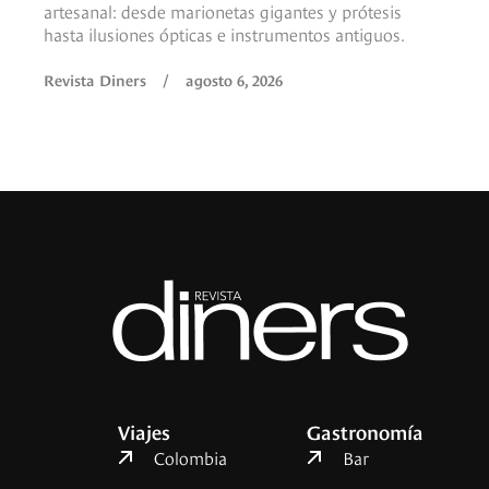
artesanal: desde marionetas gigantes y prótesis
hasta ilusiones ópticas e instrumentos antiguos.
Revista Diners
/
agosto 6, 2026
Viajes
Gastronomía
Colombia
Bar