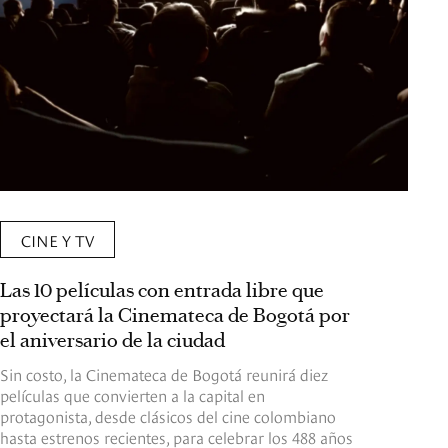
CINE Y TV
Las 10 películas con entrada libre que
proyectará la Cinemateca de Bogotá por
el aniversario de la ciudad
Sin costo, la Cinemateca de Bogotá reunirá diez
películas que convierten a la capital en
protagonista, desde clásicos del cine colombiano
hasta estrenos recientes, para celebrar los 488 años