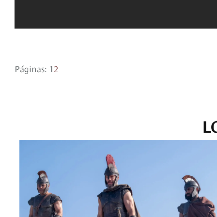
Páginas:
1
2
L