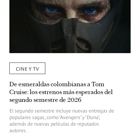
CINE Y TV
De esmeraldas colombianas a Tom
L
Cruise: los estrenos más esperados del
«
segundo semestre de 2026
p
El segundo semestre incluye nuevas entregas de
E
populares sagas, como ‘Avengers’ y ‘Duna’,
h
además de nuevas películas de reputados
d
autores.
h
(