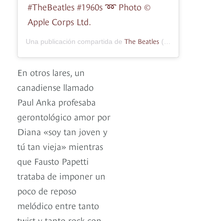
#TheBeatles #1960s ➿ Photo ©
Apple Corps Ltd.
The Beatles
Una publicación compartida de
(@thebeatles) el
2
En otros lares, un
canadiense llamado
Paul Anka profesaba
gerontológico amor por
Diana «soy tan joven y
tú tan vieja» mientras
que Fausto Papetti
trataba de imponer un
poco de reposo
melódico entre tanto
twist y tanto rock con