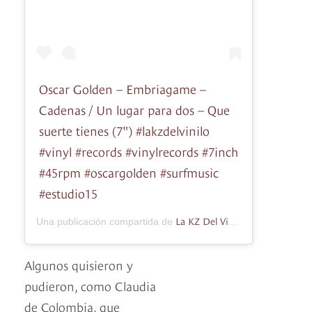
Oscar Golden – Embriagame –
Cadenas / Un lugar para dos – Que
suerte tienes (7") #lakzdelvinilo
#vinyl #records #vinylrecords #7inch
#45rpm #oscargolden #surfmusic
#estudio15
La KZ Del Vinilo
Una publicación compartida de
(@lakzdelvinil
Algunos quisieron y
pudieron, como Claudia
de Colombia, que