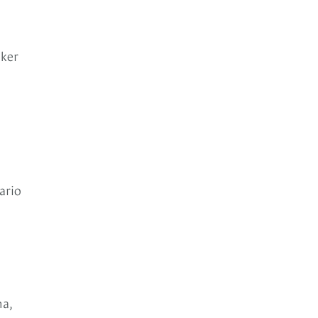
oker
ario
na,