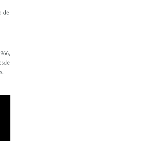
a de
1966,
Desde
s.