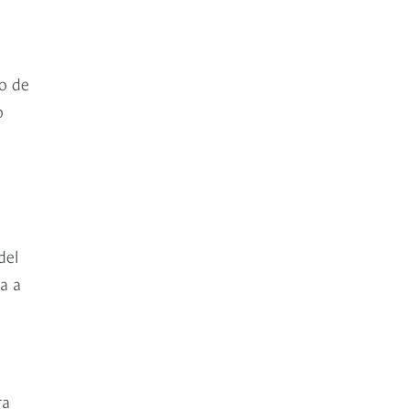
o de
o
del
a a
ra