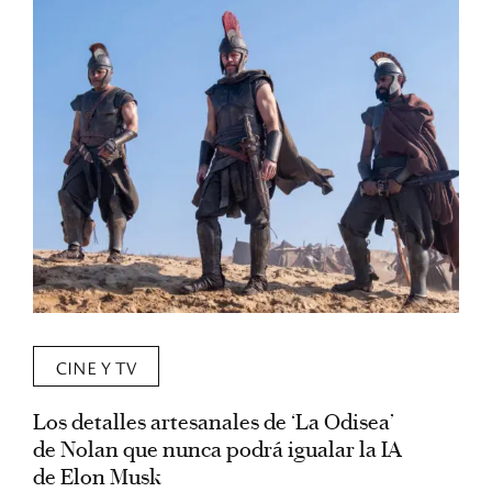
CINE Y TV
Los detalles artesanales de ‘La Odisea’
R
de Nolan que nunca podrá igualar la IA
m
de Elon Musk
I