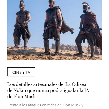
CINE Y TV
Los detalles artesanales de ‘La Odisea’
R
de Nolan que nunca podrá igualar la IA
m
de Elon Musk
I
Frente a los ataques en redes de Elon Musk y
E