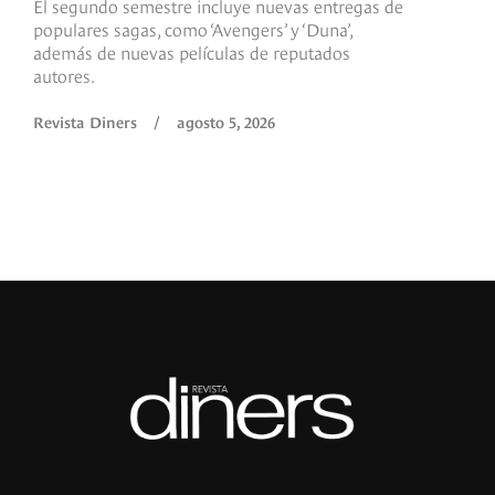
El segundo semestre incluye nuevas entregas de
E
populares sagas, como ‘Avengers’ y ‘Duna’,
h
además de nuevas películas de reputados
d
autores.
h
(
l
Revista Diners
/
agosto 5, 2026
L