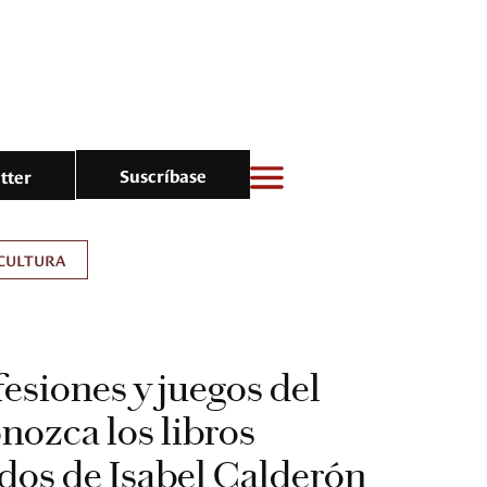
Suscríbase
tter
CULTURA
fesiones y juegos del
onozca los libros
os de Isabel Calderón