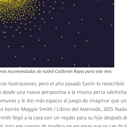
libros recomendados de Isabel Calderón Reyes para este mes
tras ilustraciones, pero el año pasado Sanín lo reescribió.
 desde una nueva perspectiva a la misma perra salchicha
comunes y le dio más espacio al juego de imaginar que un
lgo bonito Maggie Smith / Libros del Asteroide, 2025 Nada
Smith llegó a la casa con un regalo para su hijo después 
ical, sino ese cuerpo de madera en escamas que se cae de l