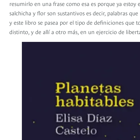
resumirlo en una frase como esa es porque ya estoy e
salchicha y flor son sustantivos es decir, palabras 
y este libro se pasea por el tipo de definiciones que 
distinto, y de allí a otro más, en un ejercicio de libe