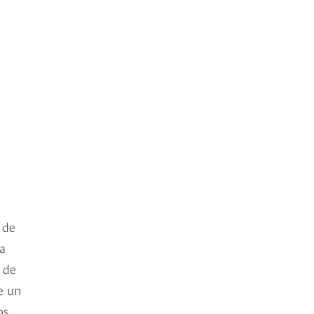
 de
a
 de
de un
os