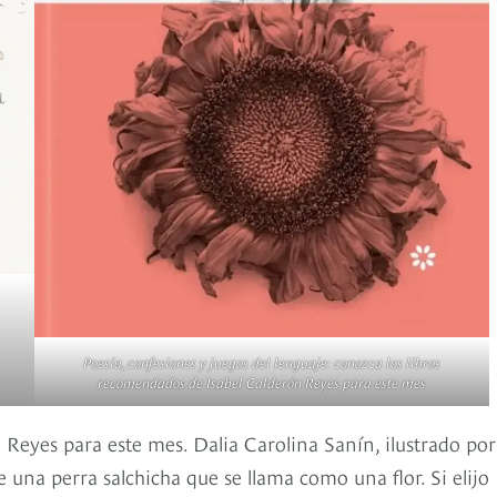
Poesía, confesiones y juegos del lenguaje: conozca los libros
recomendados de Isabel Calderón Reyes para este mes
 Reyes para este mes. Dalia Carolina Sanín, ilustrado por
una perra salchicha que se llama como una flor. Si elijo