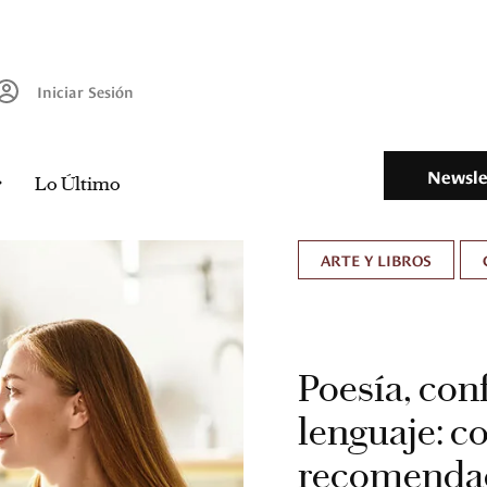
Iniciar Sesión
Newsle
Lo Último
ARTE Y LIBROS
Poesía, con
lenguaje: c
recomendad