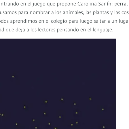
ntrando en el juego que propone Carolina Sanín: perra,
que usamos para nombrar a los animales, las plantas y las cosa
todos aprendimos en el colegio para luego saltar a un luga
rtad que deja a los lectores pensando en el lenguaje.