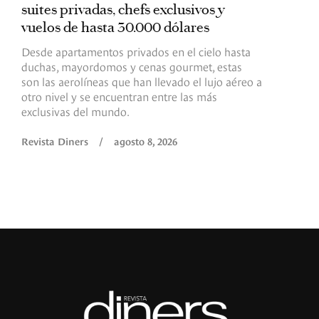
suites privadas, chefs exclusivos y
d
vuelos de hasta 30.000 dólares
E
c
Desde apartamentos privados en el cielo hasta
c
duchas, mayordomos y cenas gourmet, estas
son las aerolíneas que han llevado el lujo aéreo a
R
otro nivel y se encuentran entre las más
exclusivas del mundo.
Revista Diners
/
agosto 8, 2026