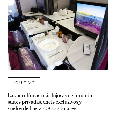
LO ÚLTIMO
Las aerolíneas más lujosas del mundo:
E
suites privadas, chefs exclusivos y
d
vuelos de hasta 30.000 dólares
E
c