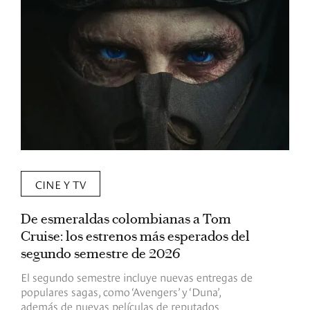
CINE Y TV
De esmeraldas colombianas a Tom
L
Cruise: los estrenos más esperados del
«
segundo semestre de 2026
p
El segundo semestre incluye nuevas entregas de
E
populares sagas, como ‘Avengers’ y ‘Duna’,
h
además de nuevas películas de reputados
d