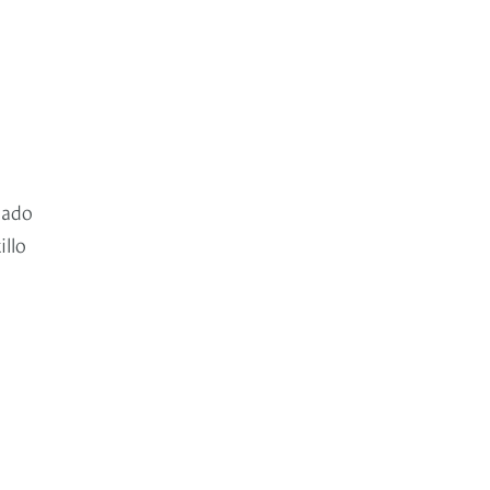
mado
illo