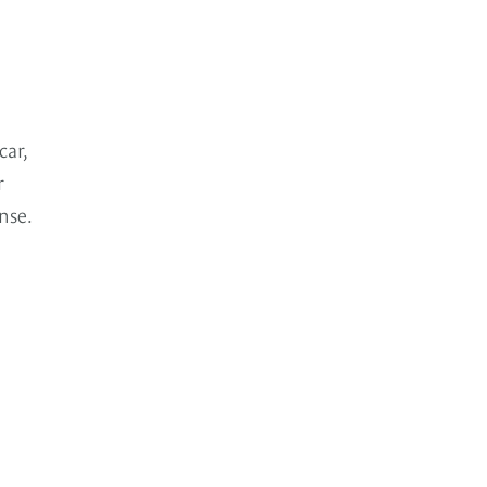
car,
r
nse.