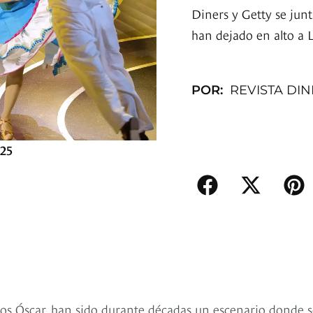
Diners y Getty se junt
han dejado en alto a 
POR:
REVISTA DI
025
os Óscar, han sido durante décadas un escenario donde s