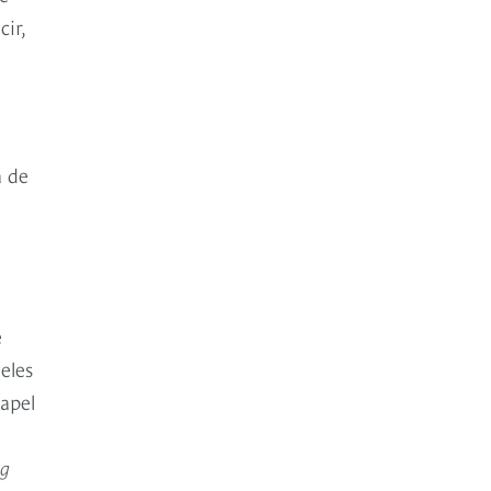
cir,
a de
e
eles
apel
ng