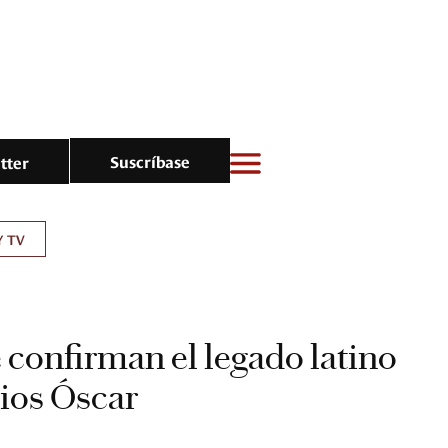
Suscríbase
tter
Y TV
e confirman el legado latino
ios Óscar