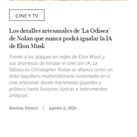
CINE Y TV
Los detalles artesanales de ‘La Odisea’
R
de Nolan que nunca podrá igualar la IA
m
de Elon Musk
I
Frente a los ataques en redes de Elon Musk y
E
sus promesas de emular el cine con IA, La
e
Odisea de Christopher Nolan se afianza como un
b
éxito taquillero multimillonario sustentado en el
C
cine artesanal: desde marionetas gigantes y
c
prótesis hasta ilusiones ópticas e instrumentos
antiguos.
R
Revista Diners
/
agosto 6, 2026