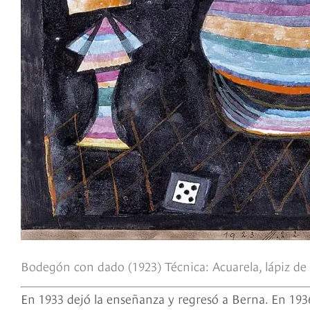
Bodegón con dado (1923) Técnica: Acuarela, lápiz de c
En 1933 dejó la enseñanza y regresó a Berna. En 193