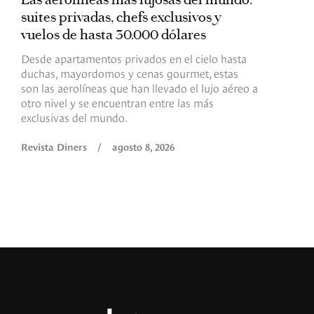
suites privadas, chefs exclusivos y
d
vuelos de hasta 30.000 dólares
E
c
Desde apartamentos privados en el cielo hasta
c
duchas, mayordomos y cenas gourmet, estas
son las aerolíneas que han llevado el lujo aéreo a
R
otro nivel y se encuentran entre las más
exclusivas del mundo.
Revista Diners
/
agosto 8, 2026