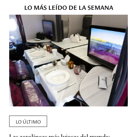
LO MÁS LEÍDO DE LA SEMANA
LO ÚLTIMO
Las aerolíneas más lujosas del mundo:
E