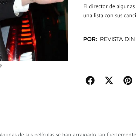
El director de algunas
una lista con sus canc
POR:
REVISTA DI
9
 Algunas de sus películas se han arraigado tan fuertement