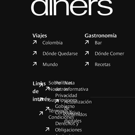
Viajes
Gastronomía
Colombia
Bar
Dónde Quedarse
Dónde Comer
Mundo
Recetas
Sobre
Políticas
Nota
Links
Nosotros
de
informativa
de
Privacidad
–
interés
Suscripciones
Actualización
Gobierno
de
Términos y
Corporativo
contenidos
Condiciones
digitales
Derechos y
Obligaciones