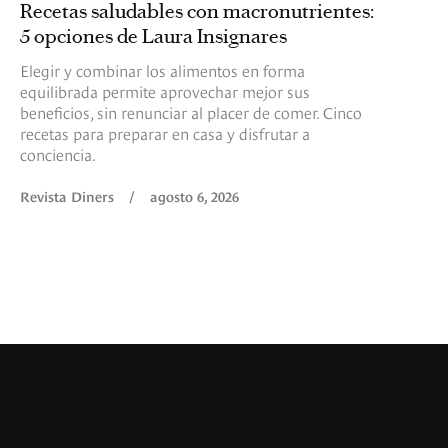
Recetas saludables con macronutrientes:
5 opciones de Laura Insignares
Elegir y combinar los alimentos en forma
equilibrada permite aprovechar mejor sus
beneficios, sin renunciar al placer de comer. Cinco
recetas para preparar en casa y disfrutar a
conciencia.
Revista Diners
/
agosto 6, 2026