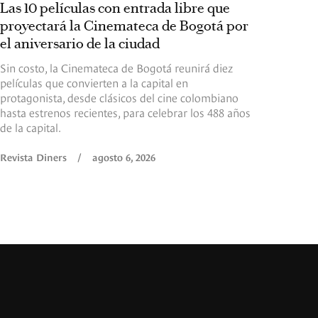
Las 10 películas con entrada libre que
proyectará la Cinemateca de Bogotá por
el aniversario de la ciudad
Sin costo, la Cinemateca de Bogotá reunirá diez
películas que convierten a la capital en
protagonista, desde clásicos del cine colombiano
hasta estrenos recientes, para celebrar los 488 años
de la capital.
Revista Diners
/
agosto 6, 2026