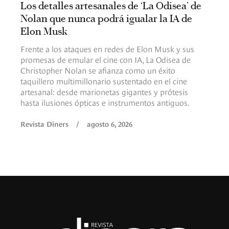
Los detalles artesanales de ‘La Odisea’ de
Nolan que nunca podrá igualar la IA de
Elon Musk
Frente a los ataques en redes de Elon Musk y sus
promesas de emular el cine con IA, La Odisea de
Christopher Nolan se afianza como un éxito
taquillero multimillonario sustentado en el cine
artesanal: desde marionetas gigantes y prótesis
hasta ilusiones ópticas e instrumentos antiguos.
Revista Diners
/
agosto 6, 2026