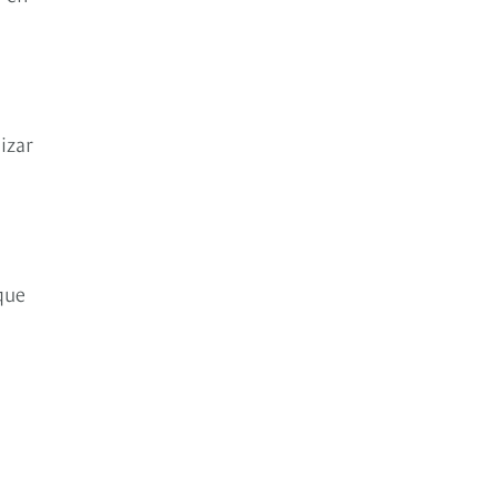
izar
n
que