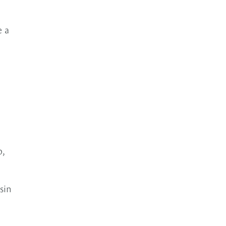
e a
o,
sin
n