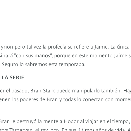
yrion pero tal vez la profecía se refiere a Jaime. La única
asesinará “con sus manos”, porque en este momento Jaime s
ía? Seguro lo sabremos esta temporada.
 LA SERIE
er el pasado, Bran Stark puede manipularlo también. Ha
tienen los poderes de Bran y todas lo conectan con mome
ran le destruyó la mente a Hodor al viajar en el tiempo, 
rys Targaryen, el rey loco. En sus últimos años de vida, 