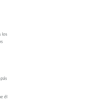
 los
os
apás
e él