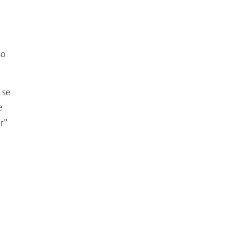
so
 se
e
r”