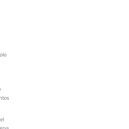
olo
y
ntos
el
Aerys