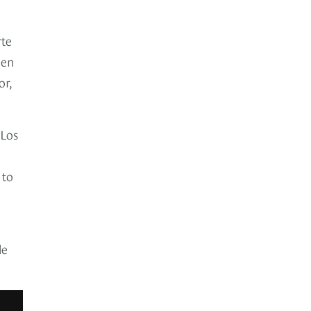
rte
 en
or,
 Los
 to
le