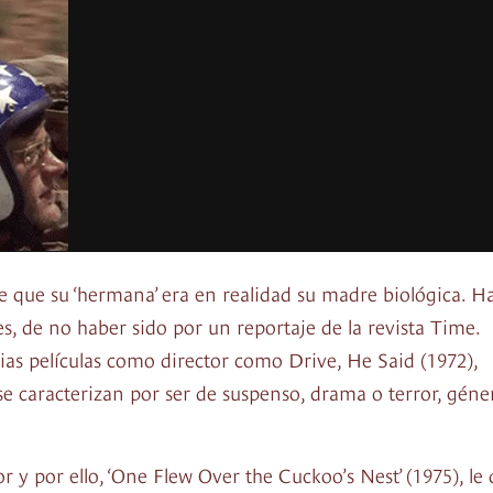
 que su ‘hermana’ era en realidad su madre biológica. H
s, de no haber sido por un reportaje de la revista Time.
as películas como director como Drive, He Said (1972),
se caracterizan por ser de suspenso, drama o terror, géne
y por ello, ‘One Flew Over the Cuckoo’s Nest’ (1975), le 