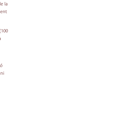
e la
ment
(100
a
ró
oni
a