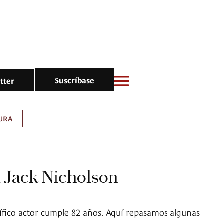
Suscríbase
tter
URA
a Jack Nicholson
olífico actor cumple 82 años. Aquí repasamos algunas