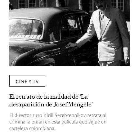
CINE Y TV
El retrato de la maldad de ‘La
L
desaparición de Josef Mengele’
d
d
El director ruso Kirill Serebrennikov retrata al
criminal alemán en esta película que sigue en
F
cartelera colombiana.
s
O