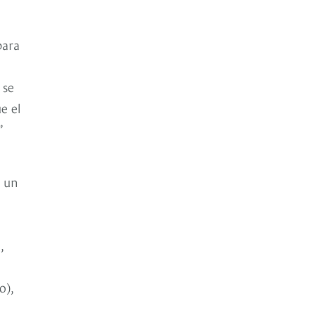
para
 se
e el
”
e un
,
o),