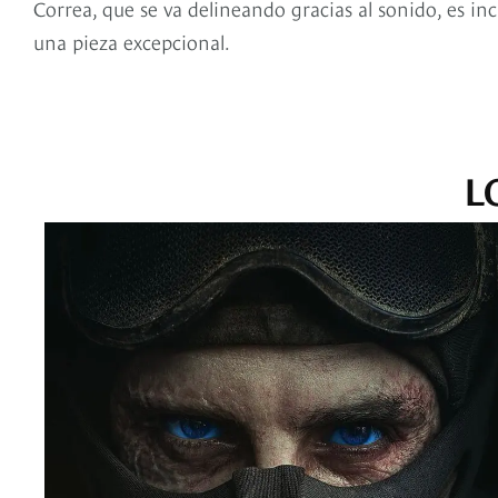
Correa, que se va delineando gracias al sonido, es incr
una pieza excepcional.
L