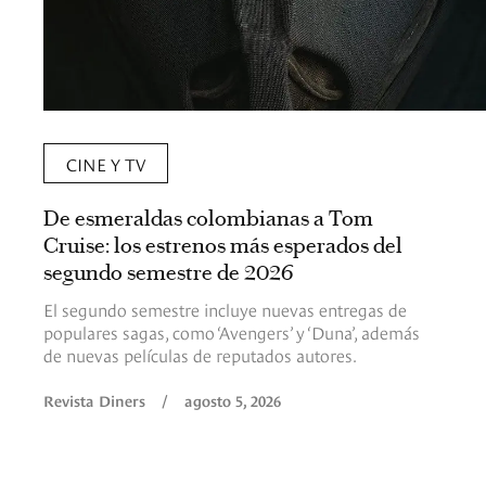
CINE Y TV
De esmeraldas colombianas a Tom
Cruise: los estrenos más esperados del
segundo semestre de 2026
El segundo semestre incluye nuevas entregas de
populares sagas, como ‘Avengers’ y ‘Duna’, además
de nuevas películas de reputados autores.
Revista Diners
/
agosto 5, 2026