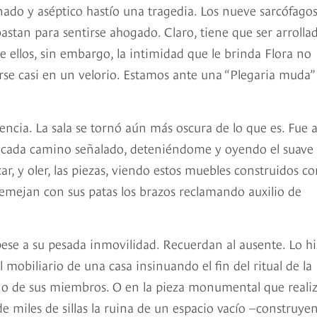
nado y aséptico hastío una tragedia. Los nueve sarcófago
stan para sentirse ahogado. Claro, tiene que ser arrolla
 ellos, sin embargo, la intimidad que le brinda Flora no
irse casi en un velorio. Estamos ante una “Plegaria muda”
lencia. La sala se tornó aún más oscura de lo que es. Fue 
 cada camino señalado, deteniéndome y oyendo el suave
r, y oler, las piezas, viendo estos muebles construidos c
semejan con sus patas los brazos reclamando auxilio de
ese a su pesada inmovilidad. Recuerdan al ausente. Lo h
mobiliario de una casa insinuando el fin del ritual de la
uno de sus miembros. O en la pieza monumental que reali
e miles de sillas la ruina de un espacio vacío –construye