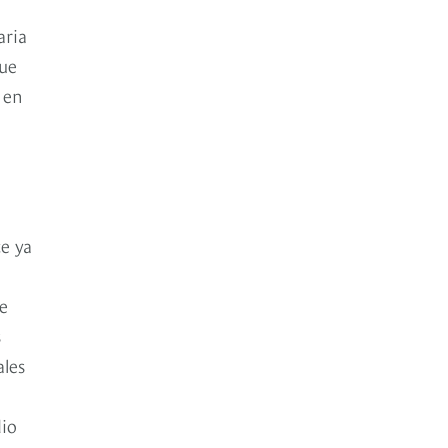
aria
que
 en
e ya
de
s
ales
dio