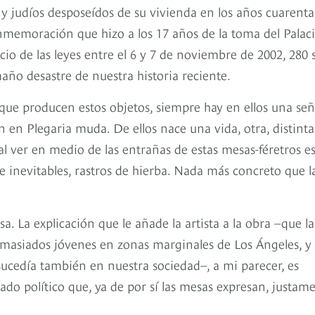
 y judíos desposeídos de su vivienda en los años cuarenta
conmemoración que hizo a los 17 años de la toma del Palac
cio de las leyes entre el 6 y 7 de noviembre de 2002, 280 s
ño desastre de nuestra historia reciente.
, que producen estos objetos, siempre hay en ellos una señ
én en Plegaria muda. De ellos nace una vida, otra, distint
 al ver en medio de las entrañas de estas mesas-féretros e
s e inevitables, rastros de hierba. Nada más concreto que l
sa. La explicación que le añade la artista a la obra –que la
demasiados jóvenes en zonas marginales de Los Ángeles, y
ucedía también en nuestra sociedad–, a mi parecer, es
ado político que, ya de por sí las mesas expresan, justam