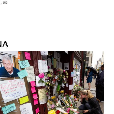
, es
NA