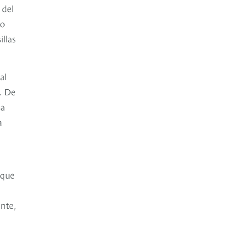
 del
io
illas
al
a. De
sa
a
 que
ente,