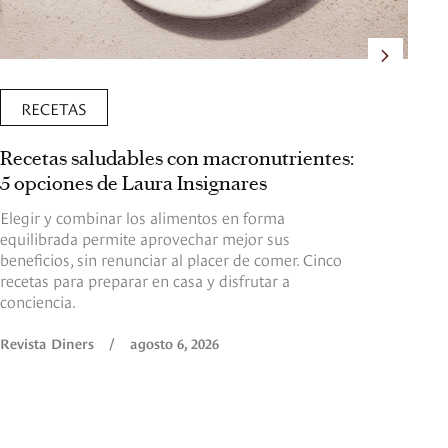
RECETAS
Recetas saludables con macronutrientes:
La
5 opciones de Laura Insignares
pr
el
Elegir y combinar los alimentos en forma
equilibrada permite aprovechar mejor sus
Si
beneficios, sin renunciar al placer de comer. Cinco
pel
recetas para preparar en casa y disfrutar a
pr
conciencia.
ha
de 
Revista Diners
/
agosto 6, 2026
Re