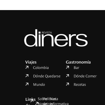
Viajes
Gastronomía
Colombia
Bar
Dónde Quedarse
Dónde Comer
Mundo
Recetas
Sobre
Políticas
Nota
Links
Nosotros
de
informativa
de