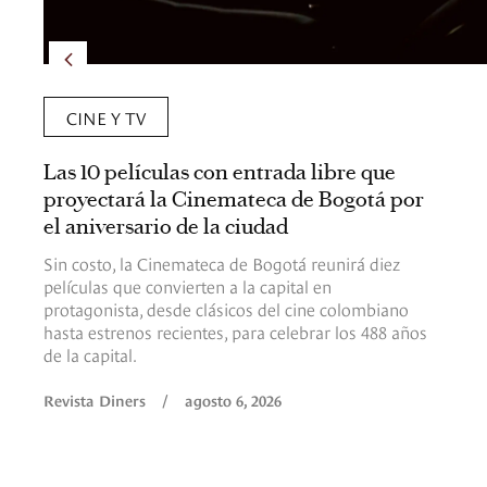
CINE Y TV
Las 10 películas con entrada libre que
proyectará la Cinemateca de Bogotá por
el aniversario de la ciudad
Sin costo, la Cinemateca de Bogotá reunirá diez
películas que convierten a la capital en
protagonista, desde clásicos del cine colombiano
hasta estrenos recientes, para celebrar los 488 años
de la capital.
Revista Diners
/
agosto 6, 2026