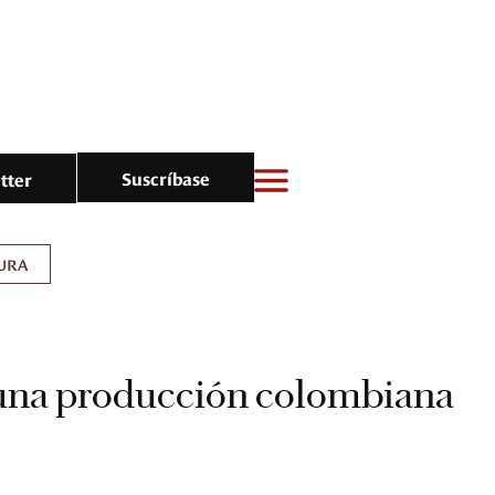
Suscríbase
tter
URA
 una producción colombiana