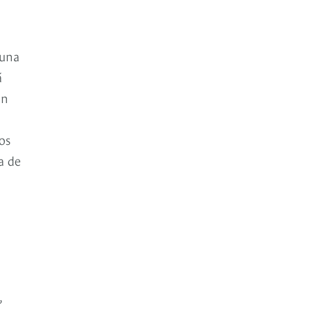
 una
á
en
os
a de
,