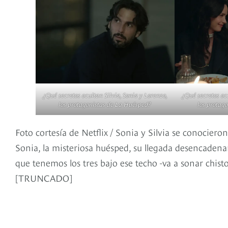
¿Qué secretos ocultan Silvia, Sonia y Lorenzo,
¿Qué secretos ocu
los protagonistas de La Huésped?
los protag
Foto cortesía de Netflix / Sonia y Silvia se conocier
Sonia, la misteriosa huésped, su llegada desencadenar
que tenemos los tres bajo ese techo -va a sonar chist
[TRUNCADO]