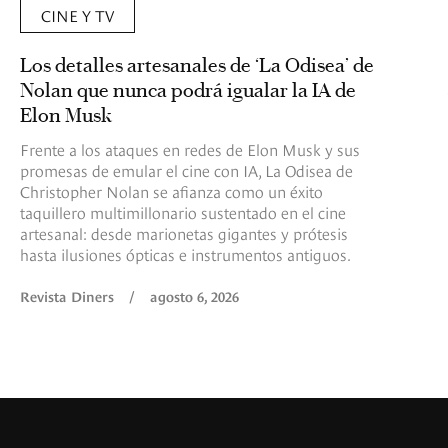
CINE Y TV
Los detalles artesanales de ‘La Odisea’ de
Nolan que nunca podrá igualar la IA de
Elon Musk
Frente a los ataques en redes de Elon Musk y sus
promesas de emular el cine con IA, La Odisea de
Christopher Nolan se afianza como un éxito
taquillero multimillonario sustentado en el cine
artesanal: desde marionetas gigantes y prótesis
hasta ilusiones ópticas e instrumentos antiguos.
Revista Diners
/
agosto 6, 2026