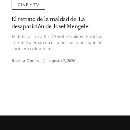
CINE Y TV
El retrato de la maldad de ‘La
desaparición de Josef Mengele’
El director ruso Kirill Serebrennikov retrata al
criminal alemán en esta película que sigue en
cartelera colombiana.
Revista Diners
/
agosto 7, 2026