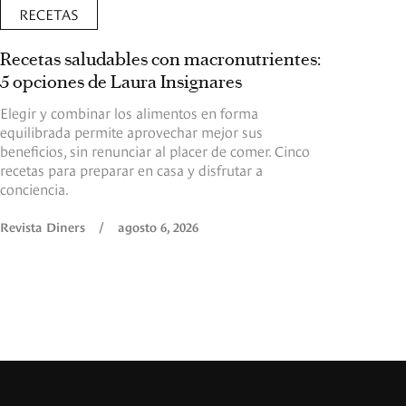
RECETAS
Recetas saludables con macronutrientes:
5 opciones de Laura Insignares
Elegir y combinar los alimentos en forma
equilibrada permite aprovechar mejor sus
beneficios, sin renunciar al placer de comer. Cinco
recetas para preparar en casa y disfrutar a
conciencia.
Revista Diners
/
agosto 6, 2026