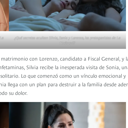
 La
¿Qué secretos ocultan Silvia, Sonia y Lorenzo, los protagonistas de La
Huésped?
u matrimonio con Lorenzo, candidato a Fiscal General, y l
nfetaminas, Silvia recibe la inesperada visita de Sonia, un
 solitario. Lo que comenzó como un vínculo emocional y
ia llega con un plan para destruir a la familia desde ade
do su dolor. 