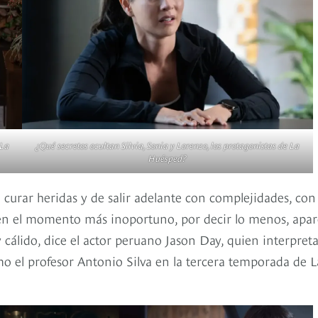
 La
¿Qué secretos ocultan Silvia, Sonia y Lorenzo, los protagonistas de La
Huésped?
e curar heridas y de salir adelante con complejidades, con
en el momento más inoportuno, por decir lo menos, apa
 cálido, dice el actor peruano Jason Day, quien interpreta
 el profesor Antonio Silva en la tercera temporada de L