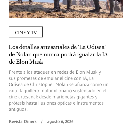
CINE Y TV
Los detalles artesanales de ‘La Odisea’
R
de Nolan que nunca podrá igualar la IA
m
de Elon Musk
I
Frente a los ataques en redes de Elon Musk y
E
sus promesas de emular el cine con IA, La
e
Odisea de Christopher Nolan se afianza como un
b
éxito taquillero multimillonario sustentado en el
C
cine artesanal: desde marionetas gigantes y
c
prótesis hasta ilusiones ópticas e instrumentos
antiguos.
R
Revista Diners
/
agosto 6, 2026