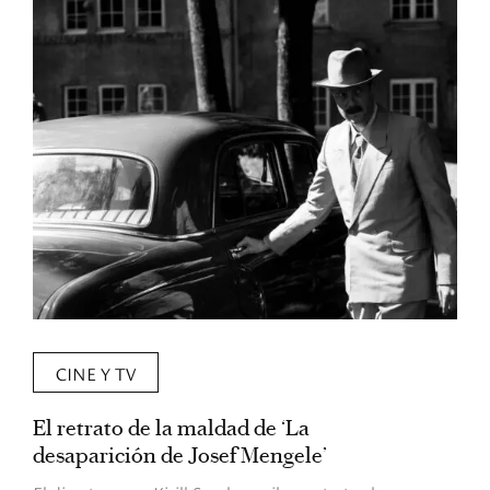
CINE Y TV
El retrato de la maldad de ‘La
L
desaparición de Josef Mengele’
d
d