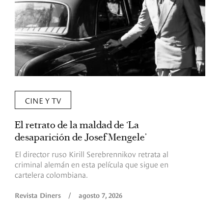
CINE Y TV
El retrato de la maldad de ‘La
L
desaparición de Josef Mengele’
d
d
El director ruso Kirill Serebrennikov retrata al
criminal alemán en esta película que sigue en
F
cartelera colombiana.
s
O
Revista Diners
/
agosto 7, 2026
é
c
p