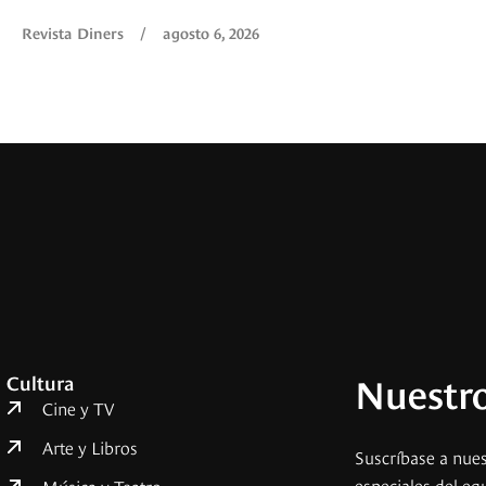
Revista Diners
/
agosto 6, 2026
Nuestro
Cultura
Cine y TV
Arte y Libros
Suscríbase a nues
especiales del eq
Música y Teatro