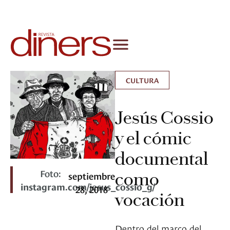
CULTURA
Jesús Cossio
y el cómic
documental
Foto:
como
septiembre
instagram.com/jesus_cossio_g/
28, 2018
vocación
Dentro del marco del