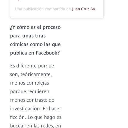
Juan Cruz Bacaro T.
Una publicación compartida de
(@juancruz
¿Y cómo es el proceso
para unas tiras
cómicas como las que
publica en Facebook?
Es diferente porque
son, teóricamente,
menos complejas
porque requieren
menos contraste de
investigación. Es hacer
ficción. Lo que hago es
bucear en las redes, en